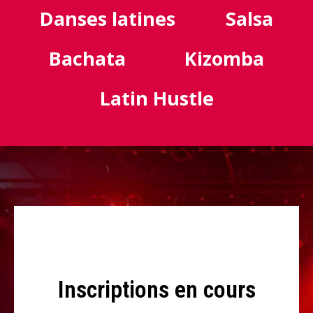
Danses latines
Salsa
Bachata
Kizomba
Latin Hustle
Inscriptions en cours