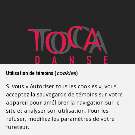
Depuis 2009, Toca Danse est l’école de danse
cookies
Utilisation de témoins (
)
latine de référence sur la Rive-Sud de Montréal.
Si vous « Autoriser tous les cookies », vous
Située à Boucherville, à deux pas de Longueuil,
acceptez la sauvegarde de témoins sur votre
nous offrons des
cours de danse pour adultes
appareil pour améliorer la navigation sur le
débutants
, intermédiaires et avancés. Vous
site et analyser son utilisation. Pour les
pouvez vous inscrire avec ou sans partenaire.
refuser, modifiez les paramètres de votre
fureteur.