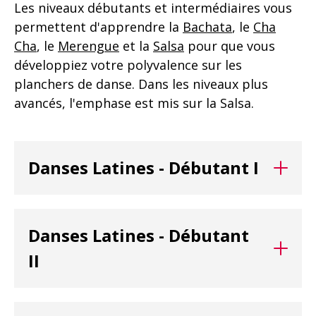
Les niveaux débutants et intermédiaires vous
permettent d'apprendre la
Bachata
, le
Cha
Cha
, le
Merengue
et la
Salsa
pour que vous
développiez votre polyvalence sur les
planchers de danse. Dans les niveaux plus
avancés, l'emphase est mis sur la Salsa.
Danses Latines - Débutant I
Ce niveau s’adresse à tous ceux et celles qui
Danses Latines - Débutant
n’ont jamais dansé ou très peu. Au cours de
votre session, vous apprendrez les pas, les
II
tours et les déplacements de base en
Salsa
,
Cha cha
,
Bachata
et
Merengue
. Vous
Description à venir.
apprendrez aussi à faire la distinction