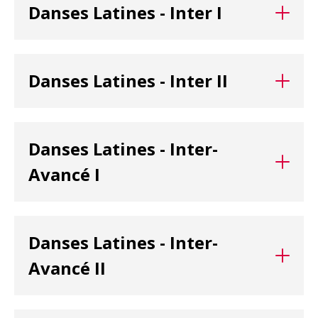
Danses Latines - Inter I
entre une danse par rapport à l’autre.
Description à venir.
Danses Latines - Inter II
Description à venir.
Danses Latines - Inter-
Avancé I
Description à venir.
Danses Latines - Inter-
Avancé II
Description à venir.