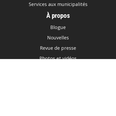
À propos
Blogue
Nouvelles
Revue de presse
Photos et vidéos
Boutique Toca
Nous joindre
100 Bd de Montarville
suite 90, Boucherville, QC
J4B 5M4
514 433-8342
info@tocadanse.com