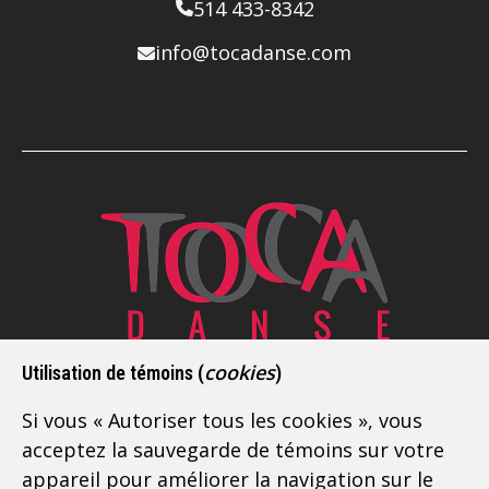
514 433-8342
info@tocadanse.com
Depuis 2009, Toca Danse est l’école de danse
cookies
Utilisation de témoins (
)
latine de référence sur la Rive-Sud de Montréal.
Si vous « Autoriser tous les cookies », vous
Située à Boucherville, à deux pas de Longueuil,
acceptez la sauvegarde de témoins sur votre
nous offrons des
cours de danse pour adultes
appareil pour améliorer la navigation sur le
débutants
, intermédiaires et avancés. Vous