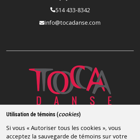
514 433-8342
info@tocadanse.com
Depuis 2009, Toca Danse est l’école de danse
cookies
Utilisation de témoins (
)
latine de référence sur la Rive-Sud de Montréal.
Si vous « Autoriser tous les cookies », vous
Située à Boucherville, à deux pas de Longueuil,
acceptez la sauvegarde de témoins sur votre
nous offrons des
cours de danse pour adultes